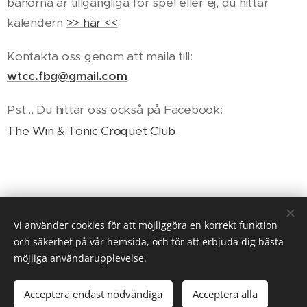
banorna är tillgängliga för spel eller ej, du hittar
kalendern
>> här <<
.
Kontakta oss genom att maila till:
wtcc.fbg@gmail.com
Pst... Du hittar oss också på Facebook:
The Win & Tonic Croquet Club
Vi använder cookies för att möjliggöra en korrekt funktion
the Win & Tonic Croquet Club 2018
och säkerhet på vår hemsida, och för att erbjuda dig bästa
Skapad med
Webnode
Cookies
möjliga användarupplevelse.
Språk
Acceptera endast nödvändiga
Acceptera alla
Svenska
English