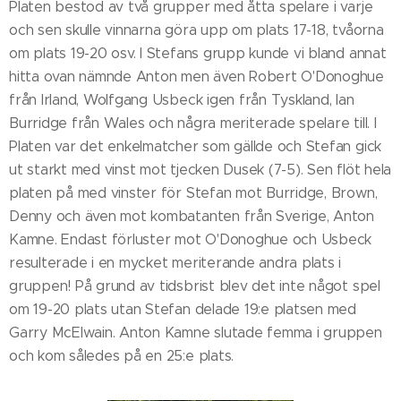
Platen bestod av två grupper med åtta spelare i varje
och sen skulle vinnarna göra upp om plats 17-18, tvåorna
om plats 19-20 osv. I Stefans grupp kunde vi bland annat
hitta ovan nämnde Anton men även Robert O'Donoghue
från Irland, Wolfgang Usbeck igen från Tyskland, Ian
Burridge från Wales och några meriterade spelare till. I
Platen var det enkelmatcher som gällde och Stefan gick
ut starkt med vinst mot tjecken Dusek (7-5). Sen flöt hela
platen på med vinster för Stefan mot Burridge, Brown,
Denny och även mot kombatanten från Sverige, Anton
Kamne. Endast förluster mot O'Donoghue och Usbeck
resulterade i en mycket meriterande andra plats i
gruppen! På grund av tidsbrist blev det inte något spel
om 19-20 plats utan Stefan delade 19:e platsen med
Garry McElwain. Anton Kamne slutade femma i gruppen
och kom således på en 25:e plats.