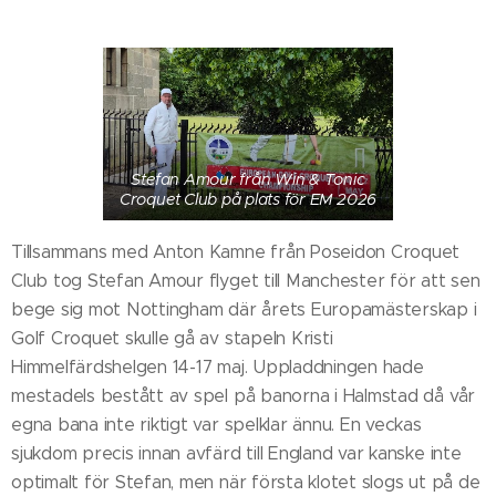
Stefan Amour från Win & Tonic
Croquet Club på plats för EM 2026
Tillsammans med Anton Kamne från Poseidon Croquet
Club tog Stefan Amour flyget till Manchester för att sen
bege sig mot Nottingham där årets Europamästerskap i
Golf Croquet skulle gå av stapeln Kristi
Himmelfärdshelgen 14-17 maj. Uppladdningen hade
mestadels bestått av spel på banorna i Halmstad då vår
egna bana inte riktigt var spelklar ännu. En veckas
sjukdom precis innan avfärd till England var kanske inte
optimalt för Stefan, men när första klotet slogs ut på de