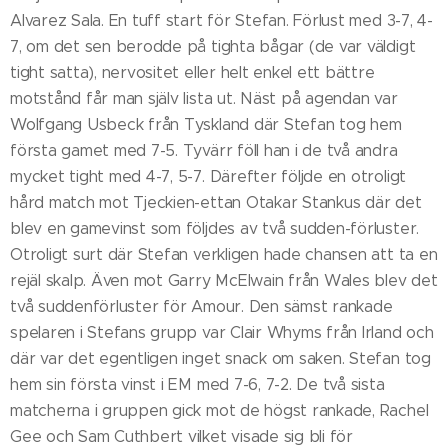
Alvarez Sala. En tuff start för Stefan. Förlust med 3-7, 4-
7, om det sen berodde på tighta bågar (de var väldigt
tight satta), nervositet eller helt enkel ett bättre
motstånd får man själv lista ut. Näst på agendan var
Wolfgang Usbeck från Tyskland där Stefan tog hem
första gamet med 7-5. Tyvärr föll han i de två andra
mycket tight med 4-7, 5-7. Därefter följde en otroligt
hård match mot Tjeckien-ettan Otakar Stankus där det
blev en gamevinst som följdes av två sudden-förluster.
Otroligt surt där Stefan verkligen hade chansen att ta en
rejäl skalp. Även mot Garry McElwain från Wales blev det
två suddenförluster för Amour. Den sämst rankade
spelaren i Stefans grupp var Clair Whyms från Irland och
där var det egentligen inget snack om saken. Stefan tog
hem sin första vinst i EM med 7-6, 7-2. De två sista
matcherna i gruppen gick mot de högst rankade, Rachel
Gee och Sam Cuthbert vilket visade sig bli för