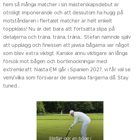
hem så många matcher i sin mästerskapsdebut är
otroligt imponerande och att dessutom ha hugg på
motståndaren i flertalet matcher är helt enkelt
toppklass! Nu är det bara att fortsätta slipa på
detaljerna och träna, träna, träna… Stefan nämnde själv
att upplägg och finessen att jawsa bågarna var något
som blev extra viktigt. Kanske ännu viktigare än långa
försök mot bågen och bortknockningar med
extremkraft. Nästa EM går i Spanien 2027, vi får väl se
vem/vilka som försvarar de svenska färgerna då. Stay
tuned…
Stefan gör en båge i