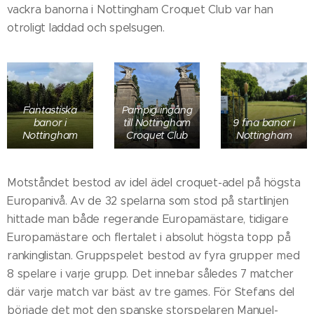
vackra banorna i Nottingham Croquet Club var han
otroligt laddad och spelsugen.
Fantastiska
Pampig ingång
banor i
till Nottingham
9 fina banor i
Nottingham
Croquet Club
Nottingham
Motståndet bestod av idel ädel croquet-adel på högsta
Europanivå. Av de 32 spelarna som stod på startlinjen
hittade man både regerande Europamästare, tidigare
Europamästare och flertalet i absolut högsta topp på
rankinglistan. Gruppspelet bestod av fyra grupper med
8 spelare i varje grupp. Det innebar således 7 matcher
där varje match var bäst av tre games. För Stefans del
började det mot den spanske storspelaren Manuel-