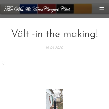
Vält -in the making!
19.04.2020
:)