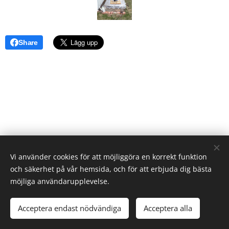
Share
Vi använder cookies för att möjliggöra en korrekt funktion
the Win & Tonic Croquet Club 2018
och säkerhet på vår hemsida, och för att erbjuda dig bästa
Skapad med
Webnode
Cookies
möjliga användarupplevelse.
Språk
Acceptera endast nödvändiga
Acceptera alla
Svenska
English