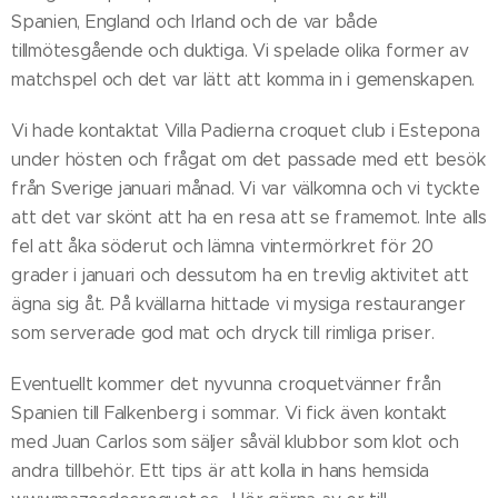
Spanien, England och Irland och de var både
tillmötesgående och duktiga. Vi spelade olika former av
matchspel och det var lätt att komma in i gemenskapen.
Vi hade kontaktat Villa Padierna croquet club i Estepona
under hösten och frågat om det passade med ett besök
från Sverige januari månad. Vi var välkomna och vi tyckte
att det var skönt att ha en resa att se framemot. Inte alls
fel att åka söderut och lämna vintermörkret för 20
grader i januari och dessutom ha en trevlig aktivitet att
ägna sig åt. På kvällarna hittade vi mysiga restauranger
som serverade god mat och dryck till rimliga priser.
Eventuellt kommer det nyvunna croquetvänner från
Spanien till Falkenberg i sommar. Vi fick även kontakt
med Juan Carlos som säljer såväl klubbor som klot och
andra tillbehör. Ett tips är att kolla in hans hemsida